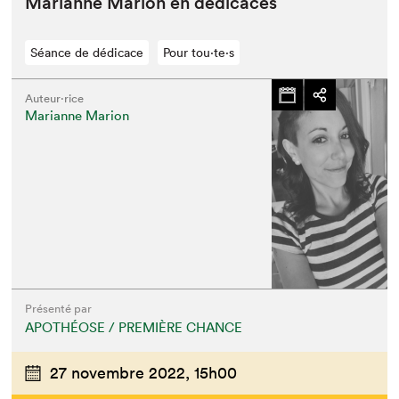
Mar­i­anne Mar­i­on en dédicaces
Séance de dédicace
Pour tou⋅te⋅s
Auteur·rice
Marianne Marion
Présenté par
APOTHÉOSE / PREMIÈRE CHANCE
27 novembre 2022,
15h00