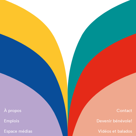
À propos
Contact
Emplois
Devenir bénévole!
Espace médias
Vidéos et balados