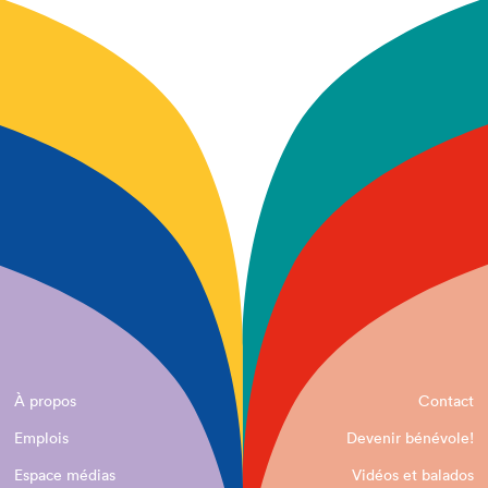
À propos
Contact
Emplois
Devenir bénévole!
Espace médias
Vidéos et balados