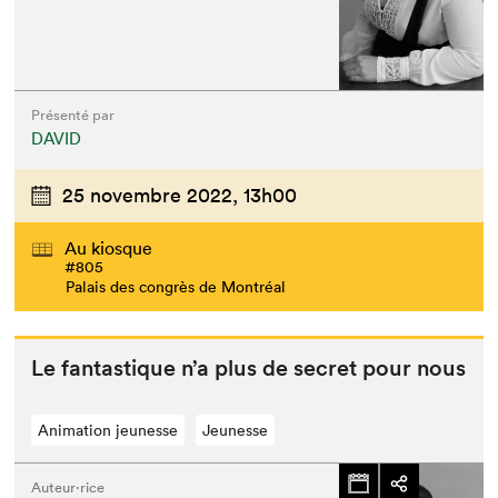
Présenté par
DAVID
25 novembre 2022,
13h00
Au kiosque
#805
Palais des congrès de Montréal
Le fan­tas­tique n’a plus de secret pour nous
Animation jeunesse
Jeunesse
Auteur·rice