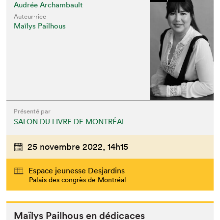
Audrée Archambault
Auteur·rice
Maïlys Pailhous
Présenté par
SALON DU LIVRE DE MONTRÉAL
25 novembre 2022,
14h15
Espace jeunesse Desjardins
Palais des congrès de Montréal
Maïlys Pail­hous en dédicaces