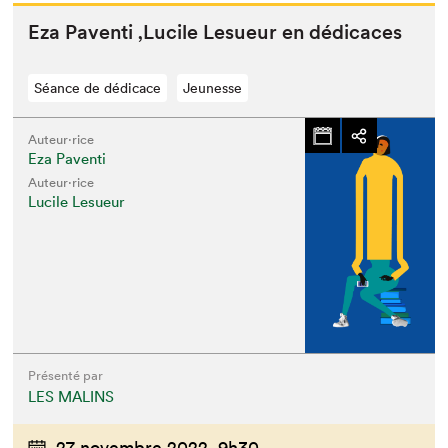
Eza Paven­ti
‚
Lucile Lesueur en dédicaces
Séance de dédicace
Jeunesse
Auteur·rice
Eza Paventi
Auteur·rice
Lucile Lesueur
Présenté par
LES MALINS
27 novembre 2022,
9h30