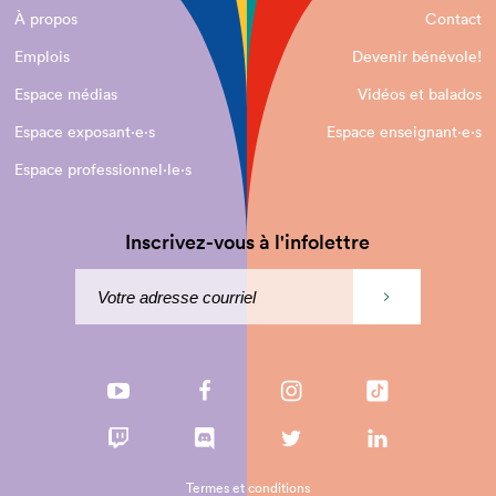
À propos
Contact
Emplois
Devenir bénévole!
Espace médias
Vidéos et balados
Espace exposant·e⋅s
Espace enseignant·e⋅s
Espace professionnel·le⋅s
Inscrivez-vous à l'infolettre
Termes et conditions