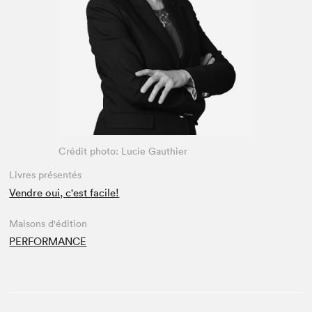
Espace enseignant·e·s
Espace pro
Crédit photo: Lucie Gauthier
Livres présentés
Vendre oui, c'est facile!
Maisons d'édition
PERFORMANCE