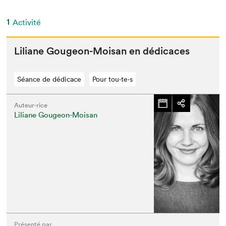
1
Activité
Lil­iane Gougeon-Moisan en dédicaces
Séance de dédicace
Pour tou⋅te⋅s
Auteur·rice
Liliane Gougeon-Moisan
Présenté par