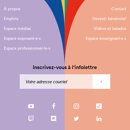
À propos
Contact
Emplois
Devenir bénévole!
Espace médias
Vidéos et balados
Espace exposant·e⋅s
Espace enseignant·e⋅s
Espace professionnel·le⋅s
Inscrivez-vous à l'infolettre