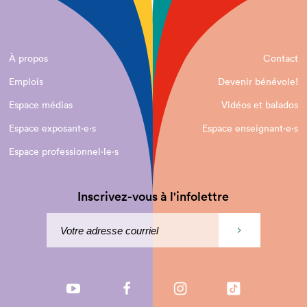
À propos
Contact
Emplois
Devenir bénévole!
Espace médias
Vidéos et balados
Espace exposant·e⋅s
Espace enseignant·e⋅s
Espace professionnel·le⋅s
Inscrivez-vous à l'infolettre