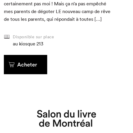
cer­taine­ment pas moi ! Mais ça n’a pas empêché
mes par­ents de dégot­er
LE
nou­veau camp de rêve
de tous les par­ents, qui répondait à toutes […]
Disponible sur place
au kiosque
213
Acheter