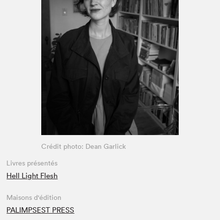
Espace enseignant·e·s
Espace pro
Crédit photo: Dean Garlick
Livres présentés
Hell Light Flesh
Maisons d'édition
PALIMPSEST PRESS