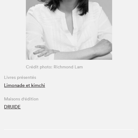
Espace enseignant·e·s
Espace pro
Crédit photo: Richmond Lam
Livres présentés
Limonade et kimchi
Maisons d'édition
DRUIDE