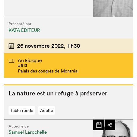
Présenté par
KATA ÉDITEUR
26 novembre 2022,
11h30
Au kiosque
#513
Palais des congrès de Montréal
La nature est un refuge à préserver
Table ronde
Adulte
Auteur·rice
Samuel Larochelle