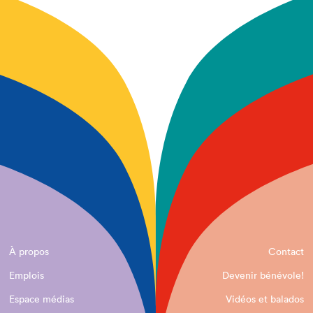
À propos
Contact
Emplois
Devenir bénévole!
Espace médias
Vidéos et balados