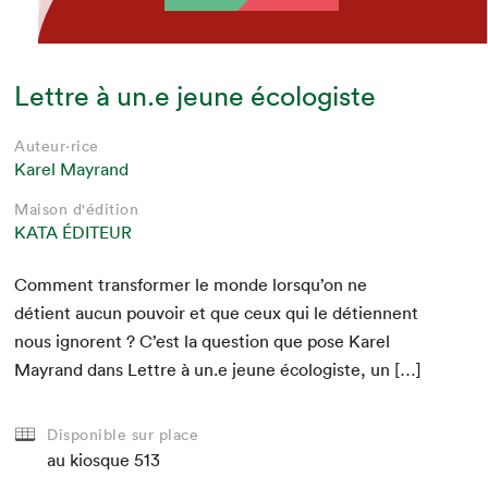
Lettre à un.e jeune écologiste
Auteur·rice
Karel Mayrand
Maison d'édition
KATA ÉDITEUR
Com­ment trans­former le monde lorsqu’on ne
détient aucun pou­voir et que ceux qui le déti­en­nent
nous ignorent ? C’est la ques­tion que pose Karel
Mayrand dans Let­tre à un.e jeune écol­o­giste, un […]
Disponible sur place
au kiosque
513