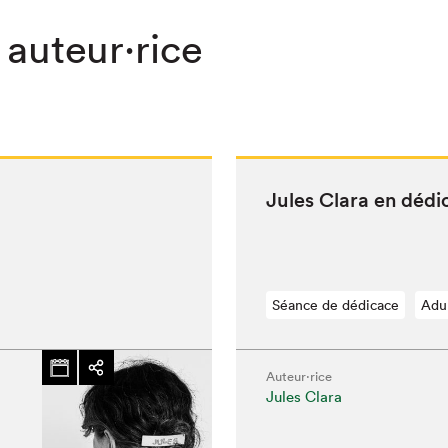
 auteur·rice
Jules Clara en dédi
Séance de dédicace
Adu
Auteur·rice
hez-vous?
Jules Clara