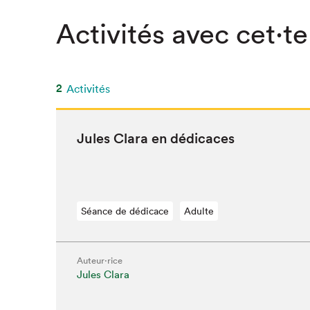
SLM 2020
Activités avec cet·te
SLM 2019
SLM 2018
2
Activités
Jules Clara en dédicaces
Séance de dédicace
Adulte
Auteur·rice
Que cherc
Jules Clara