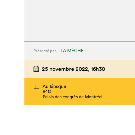
LA MÈCHE
Présenté par
25 novembre 2022,
16h30
Au kiosque
#413
Palais des congrès de Montréal