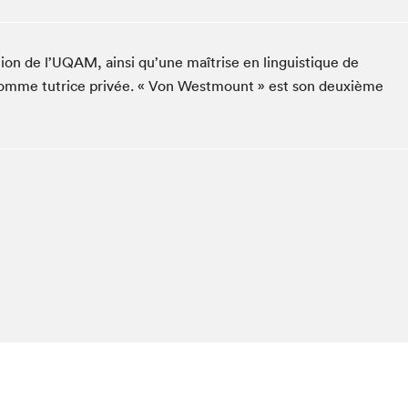
Club de lecture Braindate
Communication-Jeunesse au Salon
on de l’UQAM, ainsi qu’une maîtrise en linguistique de
Le Salon dans ta classe
lé comme tutrice privée. « Von Westmount » est son deuxième
La Maison des libraires
Liseur Public
Vitrine du Festival littéraire international Metropolis
bleu
La lecture en cadeau
L'Aparté
SLM PRO