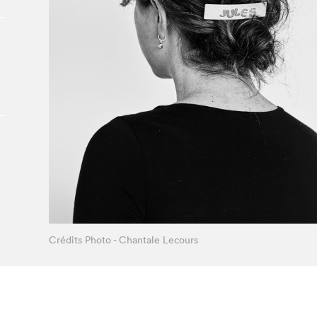
Le Salon dans la ville, espace
organisateur⋅rice
> SLM Pro
Crédits Photo - Chantale Lecours