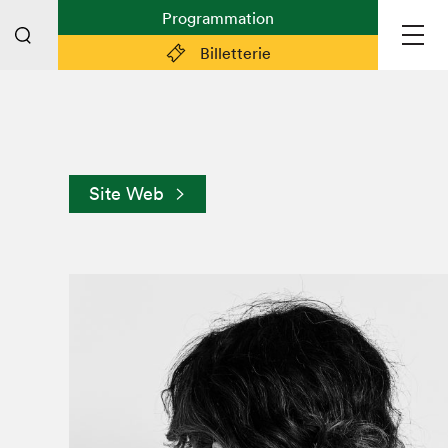
Programmation
Billetterie
Liens pratiques
Plan du Salon
Site Web
Planifier sa visite (prix d'entrée,
horaire, info pratiques)
Billetterie: achetez vos billets!
FAQ visiteur·euse·s
Espace professionnel·le·s
Espace enseignant·e·s
Espace médias
Devenir bénévole
Espace exposant·e·s