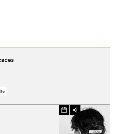
caces
lte