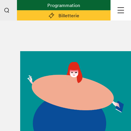
Programmation
Billetterie
Liens pratiques
Plan du Salon
Planifier sa visite (prix d'entrée,
horaire, info pratiques)
Billetterie: achetez vos billets!
FAQ visiteur·euse·s
Espace professionnel·le·s
Espace enseignant·e·s
Espace médias
Devenir bénévole
Espace exposant·e·s