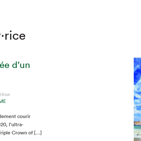
·rice
sée d'un
ition
ME
hez-vous?
le­ment courir
020
, l’ultra-
Triple Crown of […]