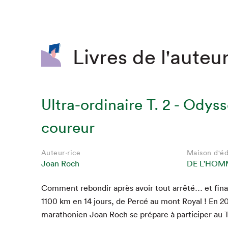
SLM 2020
SLM 2019
SLM 2018
Livres de l'auteur
Ultra-ordinaire T. 2 - Odys
coureur
Auteur·rice
Maison d'éd
Joan Roch
DE L'HOM
Que cherc
Com­ment rebondir après avoir tout arrêté… et fina
1100
km en
14
jours, de Per­cé au mont Roy­al ! En
2
marathonien Joan Roch se pré­pare à par­ticiper au 