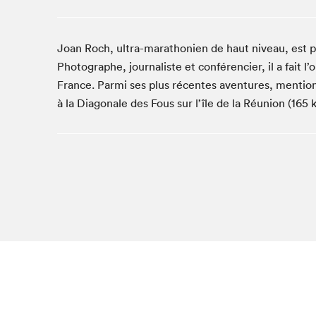
Studio Radio-Canada
Matinées scolaires
Joan Roch, ultra-marathonien de haut niveau, est 
Les matins Petits bonheurs (0-5 ans)
Photographe, journaliste et conférencier, il a fait 
Espace Lis-moi MTL (12-18 ans)
France. Parmi ses plus récentes aventures, mentionn
Le grand jeu de lecture à voix haute du Salon
à la Diagonale des Fous sur l’île de la Réunion (165 
Espace Montréal-Nord
Tapis rouge des écrivain·e·s
Zone Manga
La Grande tournée de Bologne (Coin de survie des
illustrateur·rice·s)
Espace jeunesse Desjardins
Archives
SLM 2021