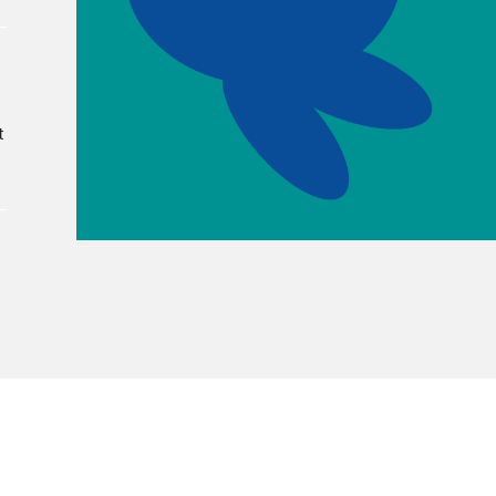
Le Salon dans la ville, espace
organisateur⋅rice
> SLM Pro
t