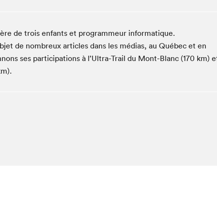
Club de lecture Braindate
Communication-Jeunesse au Salon
père de trois enfants et programmeur informatique.
Le Salon dans ta classe
l’objet de nombreux articles dans les médias, au Québec et en
La Maison des libraires
ons ses participations à l’Ultra-Trail du Mont-Blanc (170 km) e
Liseur Public
km).
Vitrine du Festival littéraire international Metropolis
bleu
La lecture en cadeau
L'Aparté
SLM PRO