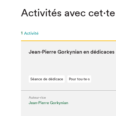
SLM 2020
Activités avec cet·te
SLM 2019
SLM 2018
1
Activité
Jean-Pierre Gorkyn­ian en dédicaces
Séance de dédicace
Pour tou⋅te⋅s
Auteur·rice
Jean-Pierre Gorkynian