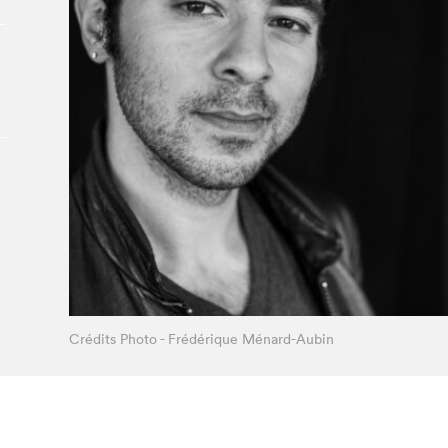
Le Salon dans la ville, espace
organisateur⋅rice
> SLM Pro
Crédits Photo - Frédérique Ménard-Aubin