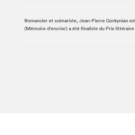
Studio Radio-Canada
Matinées scolaires
Romancier et scénariste, Jean-Pierre Gorkynian es
Les matins Petits bonheurs (0-5 ans)
(Mémoire d'encrier) a été finaliste du Prix littéraire
Espace Lis-moi MTL (12-18 ans)
Le grand jeu de lecture à voix haute du Salon
Espace Montréal-Nord
Tapis rouge des écrivain·e·s
Zone Manga
La Grande tournée de Bologne (Coin de survie des
illustrateur·rice·s)
Espace jeunesse Desjardins
Archives
SLM 2021