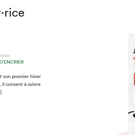
·rice
ition
D'ENCRIER
 son pre­mier hiv­er
il con­sent à suiv­re
]