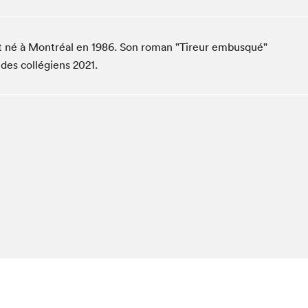
Club de lecture Braindate
Communication-Jeunesse au Salon
t né à Montréal en 1986. Son roman "Tireur embusqué"
Le Salon dans ta classe
 des collégiens 2021.
La Maison des libraires
Liseur Public
Vitrine du Festival littéraire international Metropolis
bleu
La lecture en cadeau
L'Aparté
SLM PRO