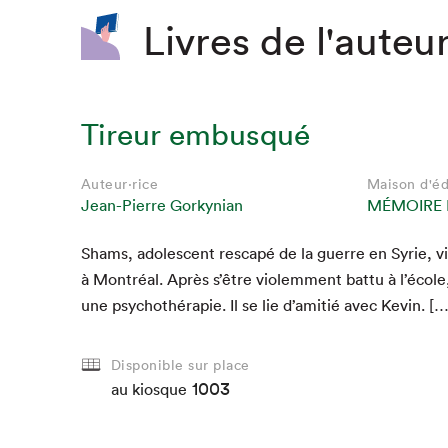
Livres de l'auteur
Tireur embusqué
Auteur·rice
Maison d'éd
Jean-Pierre Gorkynian
MÉMOIRE 
Shams, ado­les­cent rescapé de la guerre en Syrie, vit
à Mon­tréal. Après s’être vio­lem­ment bat­tu à l’école, 
une psy­chothérapie. Il se lie d’amitié avec Kevin. […
Disponible sur place
1003
au kiosque