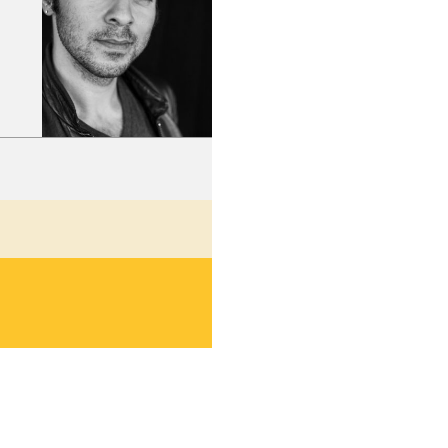
hez-vous?