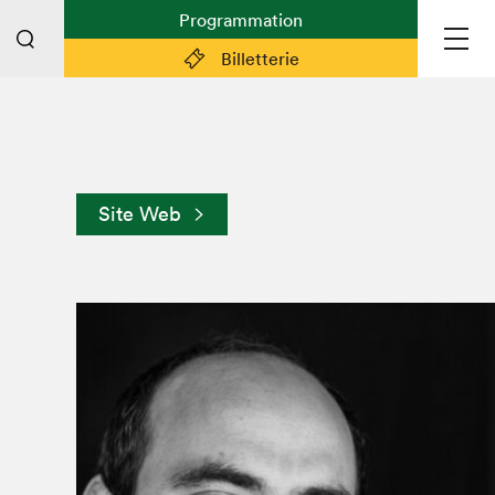
Programmation
Billetterie
Liens pratiques
Plan du Salon
Site Web
Planifier sa visite (prix d'entrée,
horaire, info pratiques)
Billetterie: achetez vos billets!
FAQ visiteur·euse·s
Espace professionnel·le·s
Espace enseignant·e·s
Espace médias
Devenir bénévole
Espace exposant·e·s