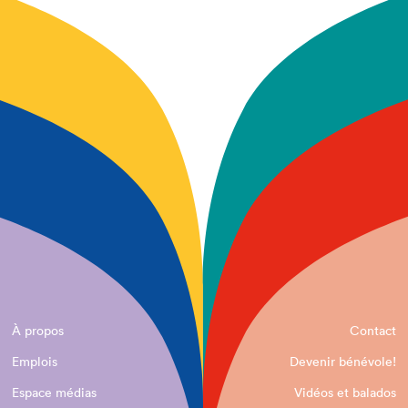
À propos
Contact
Emplois
Devenir bénévole!
Espace médias
Vidéos et balados