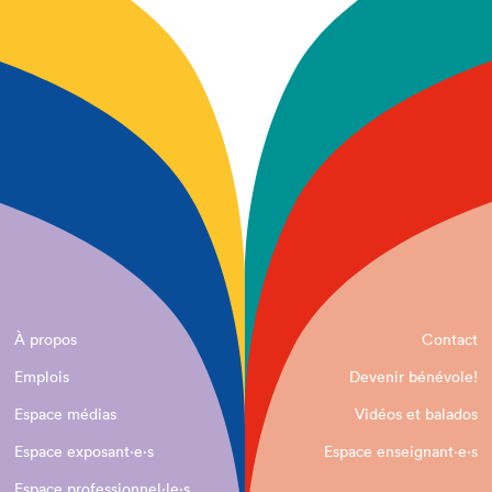
À propos
Contact
Emplois
Devenir bénévole!
Espace médias
Vidéos et balados
Espace exposant·e⋅s
Espace enseignant·e⋅s
Espace professionnel·le⋅s