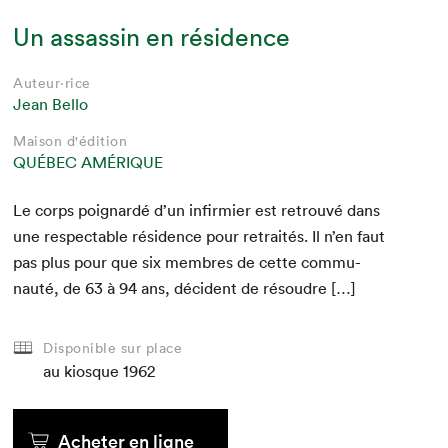
Un assassin en résidence
Auteur·rice
Jean Bello
Maison d'édition
QUÉBEC AMÉRIQUE
Le corps poignardé d’un infir­mi­er est retrou­vé dans
une respectable rési­dence pour retraités. Il n’en faut
pas plus pour que six mem­bres de cette com­mu­
nauté, de
63
à
94
ans, déci­dent de résoudre […]
Disponible sur place
au kiosque
1962
Acheter en ligne