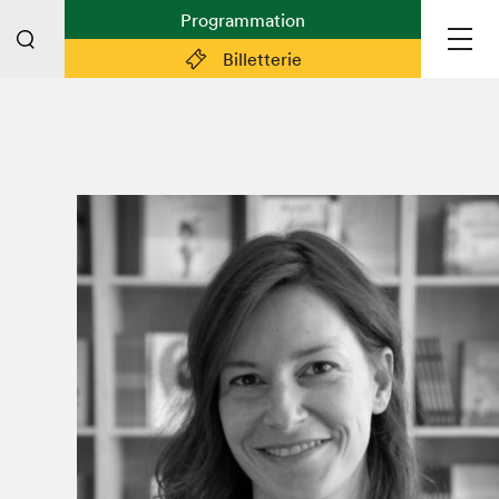
Programmation
Billetterie
Liens pratiques
Plan du Salon
Planifier sa visite (prix d'entrée,
horaire, info pratiques)
Billetterie: achetez vos billets!
FAQ visiteur·euse·s
Espace professionnel·le·s
Espace enseignant·e·s
Espace médias
Devenir bénévole
Espace exposant·e·s