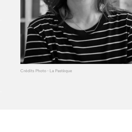
Le Salon dans la ville, espace
organisateur⋅rice
> SLM Pro
Crédits Photo - La Pastèque