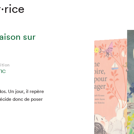
·rice
aison sur
ition
ition
ition
STÈQUE
STÈQUE
STÈQUE
ition
ition
ition
IC
IC
IC
os. Un jour, il repère
décide donc de pos­er