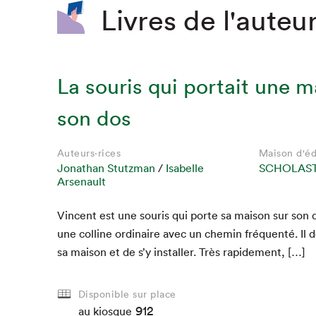
Livres de l'auteur
La souris qui portait une m
son dos
Auteur·rice
Auteur·rice
Auteur·rice
Maison d'éd
Maison d'éd
Maison d'éd
Isabelle Arsenault
Isabelle Arsenault
Isabelle Arsenault
DE LA PA
DE LA PA
DE LA PA
Auteurs·rices
Auteurs·rices
Auteurs·rices
Maison d'éd
Maison d'éd
Maison d'éd
Jonathan Stutzman
Jonathan Stutzman
Jonathan Stutzman
/
Isabelle
Isabelle
Isabelle
SCHOLAST
SCHOLAST
SCHOLAST
Arsenault
Arsenault
Arsenault
Vin­cent est une souris qui porte sa mai­son sur son d
une colline ordi­naire avec un chemin fréquen­té. Il 
sa mai­son et de s’y installer. Très rapidement, […]
au kiosque
au kiosque
au kiosque
Disponible sur place
912
au kiosque
au kiosque
au kiosque