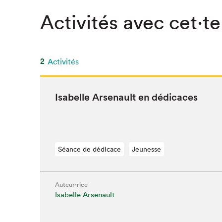
SLM 2020
Activités avec cet·te
SLM 2019
SLM 2018
2
Activités
Isabelle Arse­nault en dédicaces
Séance de dédicace
Jeunesse
Auteur·rice
Isabelle Arsenault