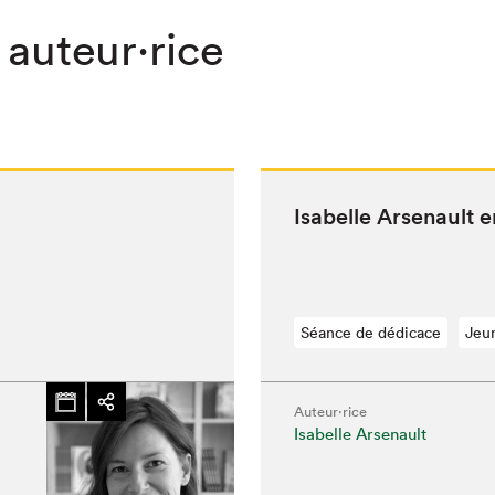
 auteur·rice
Isabelle Arse­nault 
Séance de dédicace
Jeu
Auteur·rice
Isabelle Arsenault