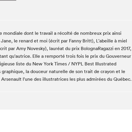
Club de lecture Braindate
Communication-Jeunesse au Salon
Le Salon dans ta classe
e mondiale dont le travail a récolté de nombreux prix ainsi
La Maison des libraires
ane, le renard et moi (écrit par Fanny Britt), L'abeille à miel
Liseur Public
(écrit par Amy Novesky), lauréat du prix BolognaRagazzi en 2017,
Vitrine du Festival littéraire international Metropolis
bleu
ant qu'autrice. Elle a remporté trois fois le prix du Gouverneur
La lecture en cadeau
stigieuse liste du New York Times / NYPL Best Illustrated
L'Aparté
graphique, la douceur naturelle de son trait de crayon et le
 Arsenault l'une des illustratrices les plus admirées du Québec.
SLM PRO