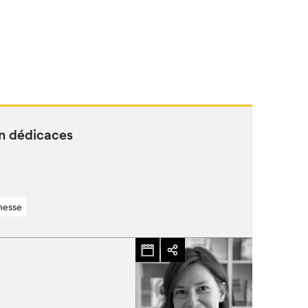
en dédicaces
nesse