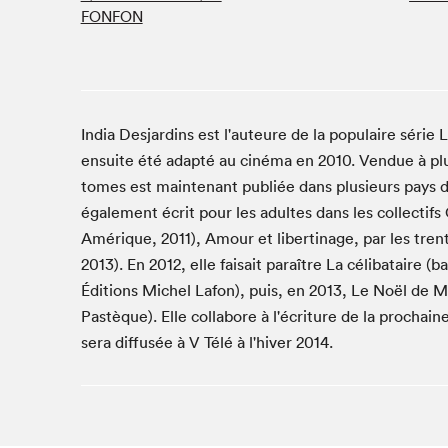
FONFON
Studio Radio-Canada
Matinées scolaires
Les matins Petits bonheurs (0-5 ans)
Espace Lis-moi MTL (12-18 ans)
India Desjardins est l'auteure de la populaire série
Le grand jeu de lecture à voix haute du Salon
ensuite été adapté au cinéma en 2010. Vendue à plu
Espace Montréal-Nord
tomes est maintenant publiée dans plusieurs pays dont
Tapis rouge des écrivain·e·s
également écrit pour les adultes dans les collectif
Amérique, 2011), Amour et libertinage, par les tren
Zone Manga
2013). En 2012, elle faisait paraître La célibataire (
La Grande tournée de Bologne (Coin de survie des
illustrateur·rice·s)
Éditions Michel Lafon), puis, en 2013, Le Noël de Ma
Espace jeunesse Desjardins
Pastèque). Elle collabore à l'écriture de la procha
sera diffusée à V Télé à l'hiver 2014.
Archives
SLM 2021