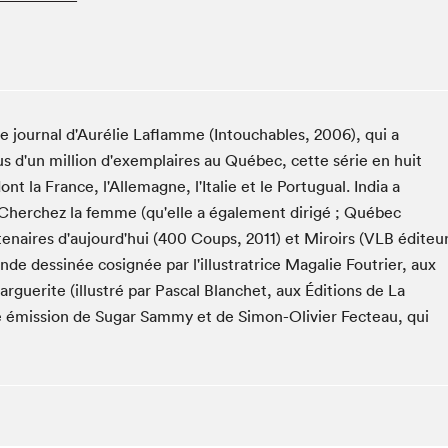
Club de lecture Braindate
Communication-Jeunesse au Salon
Le Salon dans ta classe
La Maison des libraires
 Le journal d'Aurélie Laflamme (Intouchables, 2006), qui a
Liseur Public
s d'un million d'exemplaires au Québec, cette série en huit
Vitrine du Festival littéraire international Metropolis
bleu
 la France, l'Allemagne, l'Italie et le Portugual. India a
s Cherchez la femme (qu'elle a également dirigé ; Québec
La lecture en cadeau
tenaires d'aujourd'hui (400 Coups, 2011) et Miroirs (VLB éditeur
L'Aparté
bande dessinée cosignée par l'illustratrice Magalie Foutrier, aux
SLM PRO
rguerite (illustré par Pascal Blanchet, aux Éditions de La
ine émission de Sugar Sammy et de Simon-Olivier Fecteau, qui