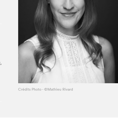
Le Salon dans la ville, espace
organisateur⋅rice
> SLM Pro
,
Crédits Photo - ©Mathieu Rivard