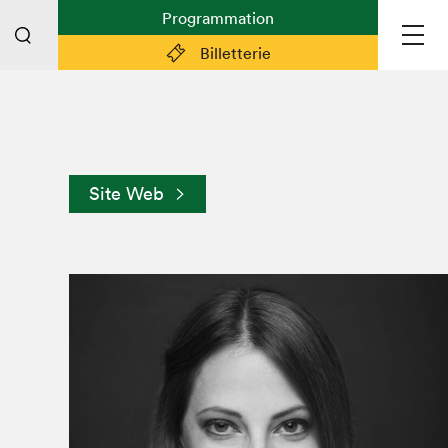
Programmation
Billetterie
Liens pratiques
Plan du Salon
Site Web
Planifier sa visite (prix d'entrée,
horaire, info pratiques)
Billetterie: achetez vos billets!
FAQ visiteur·euse·s
Espace professionnel·le·s
Espace enseignant·e·s
Espace médias
Devenir bénévole
Espace exposant·e·s