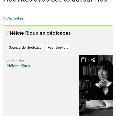
2
Activités
Hélène Rioux en dédicaces
Séance de dédicace
Pour tou⋅te⋅s
Auteur·rice
Hélène Rioux