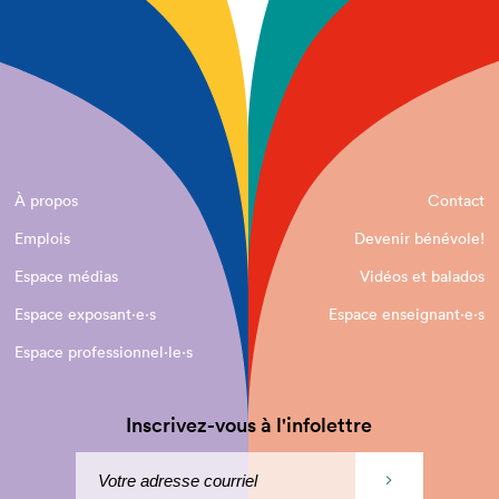
À propos
Contact
Emplois
Devenir bénévole!
Espace médias
Vidéos et balados
Espace exposant·e⋅s
Espace enseignant·e⋅s
Espace professionnel·le⋅s
Inscrivez-vous à l'infolettre