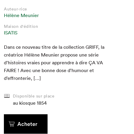
Auteur·rice
Hélène Meunier
Maison d'édition
ISATIS
Dans ce nou­veau titre de la col­lec­tion
GRIFF
, la
créa­trice Hélène Meu­nier pro­pose une série
d’histoires vraies pour appren­dre à dire
ÇA
VA
FAIRE
! Avec une bonne dose d’humour et
d’effronterie, […]
Disponible sur place
au kiosque
1854
Acheter