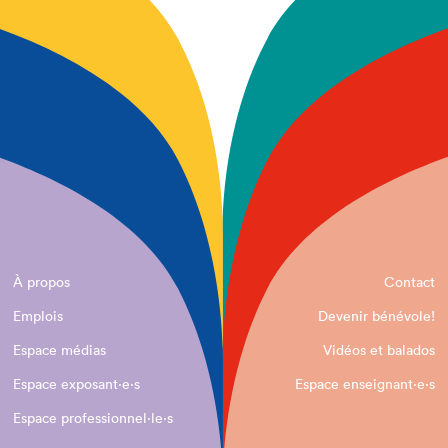
À propos
Contact
Emplois
Devenir bénévole!
Espace médias
Vidéos et balados
Espace exposant·e⋅s
Espace enseignant·e⋅s
Espace professionnel·le⋅s