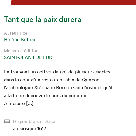
Tant que la paix durera
Auteur·rice
Hélène Buteau
Maison d'édition
SAINT-JEAN ÉDITEUR
En trou­vant un cof­fret datant de plusieurs siè­cles
dans la cour d’un restau­rant chic de Québec,
l’archéologue Stéphane Bernou sait d’instinct qu’il
a fait une décou­verte hors du com­mun.
À mesure […]
Disponible sur place
au kiosque
1613