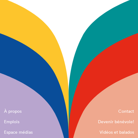
À propos
Contact
Emplois
Devenir bénévole!
Espace médias
Vidéos et balados