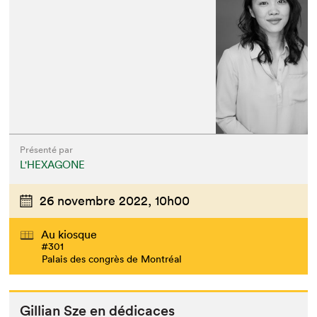
Présenté par
L'HEXAGONE
26 novembre 2022,
10h00
Au kiosque
#301
Palais des congrès de Montréal
Gillian Sze en dédicaces