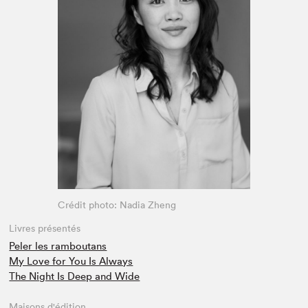
Espace enseignant·e·s
Espace pro
Crédit photo: Nadia Zheng
Livres présentés
Peler les ramboutans
My Love for You Is Always
The Night Is Deep and Wide
Maisons d'édition