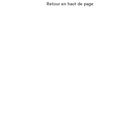
Que cherchez-vous?
Retour en haut de page