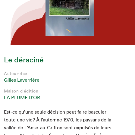
Le déraciné
Auteur·rice
Gilles Laverrière
Maison d'édition
LA PLUME D'OR
Est-ce qu’une seule déci­sion peut faire bas­culer
toute une vie? À l’automne
1970
, les paysans de la
val­lée de L’Anse-au-Griffon sont expul­sés de leurs