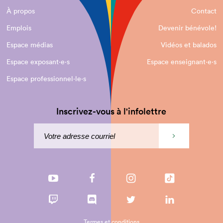
À propos
Contact
Emplois
Devenir bénévole!
Espace médias
Vidéos et balados
Espace exposant·e⋅s
Espace enseignant·e⋅s
Espace professionnel·le⋅s
Inscrivez-vous à l'infolettre
Termes et conditions