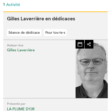
1
Activité
Gilles Laver­rière en dédicaces
Séance de dédicace
Pour tou⋅te⋅s
Auteur·rice
Gilles Laverrière
Présenté par
LA PLUME D'OR