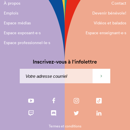
À propos
Contact
Emplois
Devenir bénévole!
Espace médias
Vidéos et balados
Espace exposant·e⋅s
Espace enseignant·e⋅s
Espace professionnel·le⋅s
Inscrivez-vous à l'infolettre
Termes et conditions