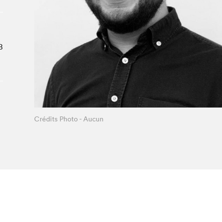
Le Salon dans la ville, espace
organisateur⋅rice
> SLM Pro
B
Crédits Photo - Aucun