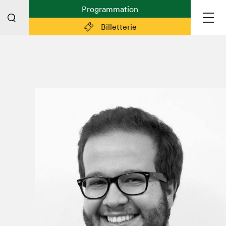
Programmation
Billetterie
Liens pratiques
Plan du Salon
Planifier sa visite (prix d'entrée,
horaire, info pratiques)
Billetterie: achetez vos billets!
FAQ visiteur·euse·s
Espace professionnel·le·s
Espace enseignant·e·s
Espace médias
Devenir bénévole
Espace exposant·e·s