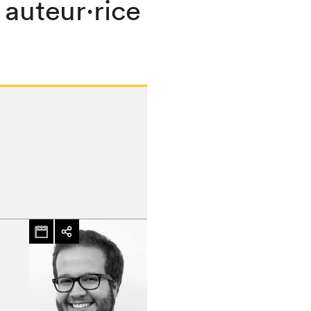
 auteur·rice
hez-vous?