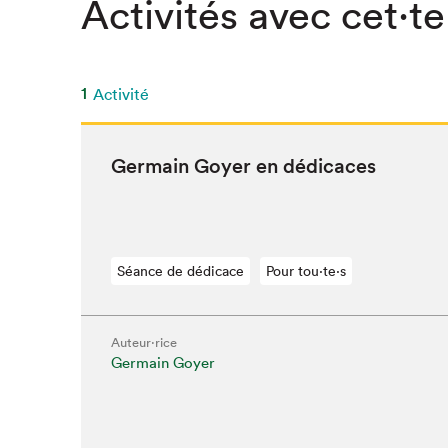
Activités avec cet·te
SLM 2020
SLM 2019
SLM 2018
1
Activité
Ger­main Goy­er en dédicaces
Séance de dédicace
Pour tou⋅te⋅s
Auteur·rice
Germain Goyer
Que cherc