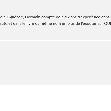
Club de lecture Braindate
Communication-Jeunesse au Salon
bile au Québec, Germain compte déjà dix ans d'expérience dans
Le Salon dans ta classe
 l'auto et dans le livre du même nom en plus de l'écouter sur QU
La Maison des libraires
Liseur Public
Vitrine du Festival littéraire international Metropolis
bleu
La lecture en cadeau
L'Aparté
SLM PRO