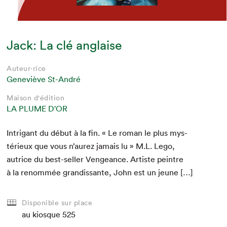
Jack: La clé anglaise
Auteur·rice
Geneviève St-André
Maison d'édition
LA PLUME D'OR
Intri­g­ant du début à la fin. « Le roman le plus mys­
térieux que vous n’aurez jamais lu » M.L. Lego,
autrice du best-sell­er Vengeance. Artiste pein­tre
à la renom­mée gran­dis­sante, John est un jeune […]
Disponible sur place
au kiosque
525