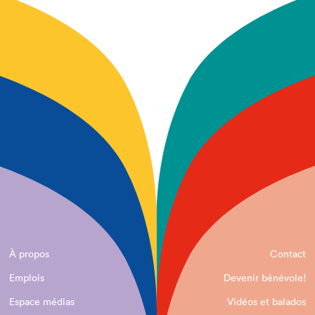
À propos
Contact
Emplois
Devenir bénévole!
Espace médias
Vidéos et balados