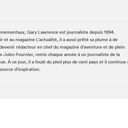
Club de lecture Braindate
Communication-Jeunesse au Salon
Le Salon dans ta classe
ronnementaux, Gary Lawrence est journaliste depuis 1994.
La Maison des libraires
 et au magazine L'actualité, il a aussi prêté sa plume à de
Liseur Public
e devenir rédacteur en chef du magazine d'aventure et de plein
Vitrine du Festival littéraire international Metropolis
bleu
rix Jules-Fournier, remis chaque année à un journaliste de la
La lecture en cadeau
e. À ce jour, il a foulé du pied plus de cent pays et il continue 
L'Aparté
source d'inspiration.
SLM PRO