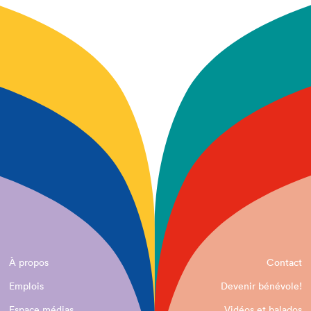
À propos
Contact
Emplois
Devenir bénévole!
Espace médias
Vidéos et balados