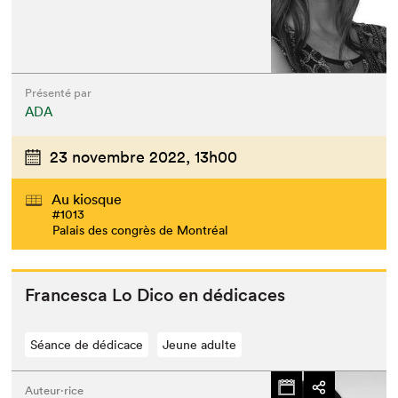
Présenté par
ADA
23 novembre 2022,
13h00
Au kiosque
#1013
Palais des congrès de Montréal
Francesca Lo Dico en dédicaces
Séance de dédicace
Jeune adulte
Auteur·rice