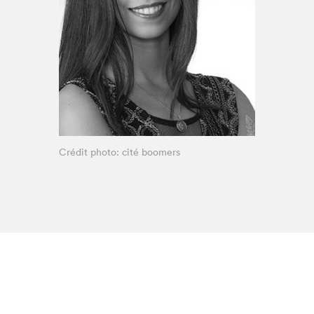
Espace enseignant·e·s
Espace pro
Crédit photo: cité boomers