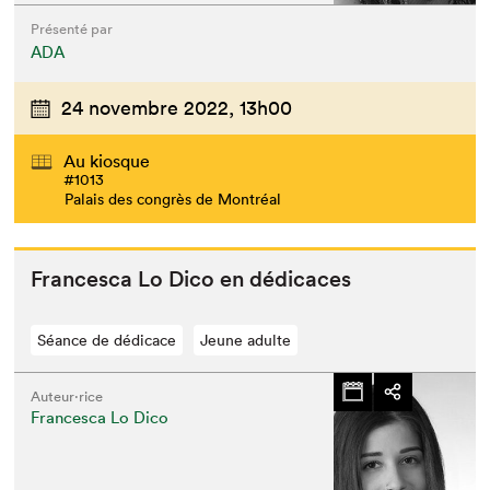
Présenté par
ADA
24 novembre 2022,
13h00
Au kiosque
#1013
Palais des congrès de Montréal
Francesca Lo Dico en dédicaces
Séance de dédicace
Jeune adulte
Auteur·rice
Francesca Lo Dico