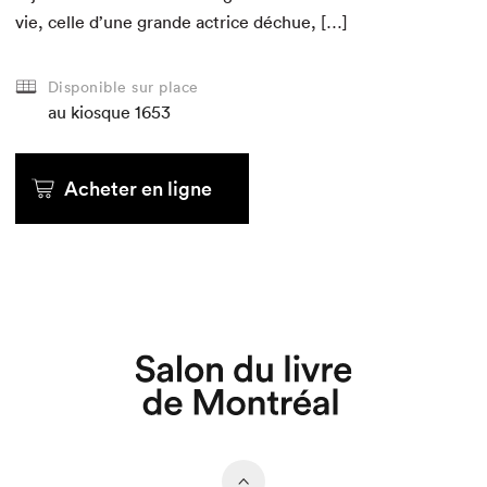
vie, celle d’une grande actrice déchue, […]
Disponible sur place
au kiosque
au kiosque
au kiosque
au kiosque
au kiosque
au kiosque
1653
Acheter en ligne
Acheter en ligne
Acheter en ligne
Acheter en ligne
Acheter en ligne
Acheter en ligne