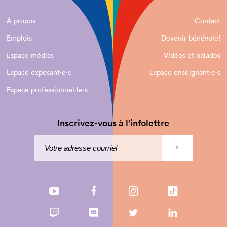
À propos
Contact
Emplois
Devenir bénévole!
Espace médias
Vidéos et balados
Espace exposant·e⋅s
Espace enseignant·e⋅s
Espace professionnel·le⋅s
Inscrivez-vous à l'infolettre