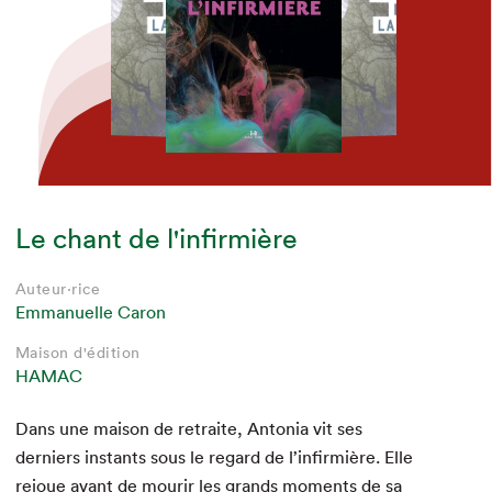
Le chant de l'infirmière
Auteur·rice
Auteur·rice
Auteur·rice
Auteur·rice
Auteur·rice
Auteur·rice
Emmanuelle Caron
Emmanuelle Caron
Emmanuelle Caron
Emmanuelle Caron
Emmanuelle Caron
Emmanuelle Caron
Maison d'édition
Maison d'édition
Maison d'édition
Maison d'édition
Maison d'édition
Maison d'édition
HÉLIOTROPE
HÉLIOTROPE
HÉLIOTROPE
HAMAC
HAMAC
HAMAC
Dans une mai­son de retraite, Anto­nia vit ses
derniers instants sous le regard de l’in­fir­mière. Elle
rejoue avant de mourir les grands moments de sa