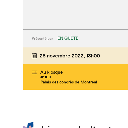
EN QUÊTE
Présenté par
26 novembre 2022,
13h00
Au kiosque
#1100
Palais des congrès de Montréal
Que cherc