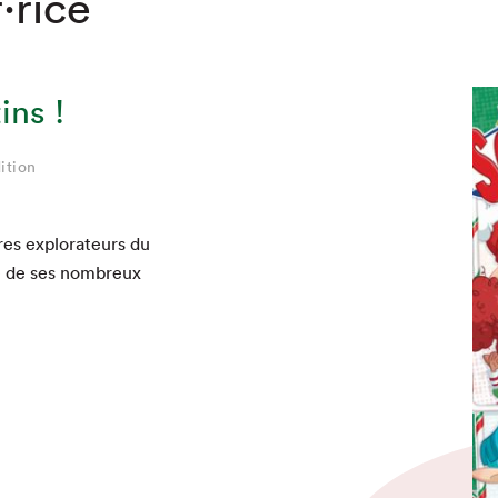
·rice
ins !
ition
bres explo­rateurs du
te de ses nom­breux