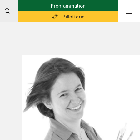
Programmation
Billetterie
Liens pratiques
Plan du Salon
Planifier sa visite (prix d'entrée,
horaire, info pratiques)
Billetterie: achetez vos billets!
FAQ visiteur·euse·s
Espace professionnel·le·s
Espace enseignant·e·s
Espace médias
Devenir bénévole
Espace exposant·e·s