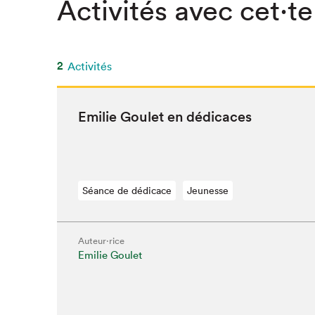
Activités avec cet·te
SLM 2020
SLM 2019
SLM 2018
2
Activités
Emi­lie Goulet en dédicaces
Séance de dédicace
Jeunesse
Auteur·rice
Emilie Goulet