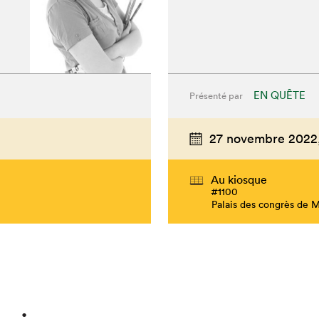
EN QUÊTE
Présenté par
27 novembre 2022
Au kiosque
#1100
Palais des congrès de 
hez-vous?