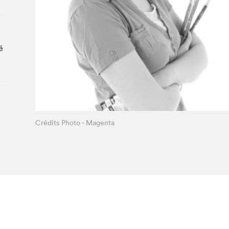
Le Salon dans la ville, espace
organisateur⋅rice
> SLM Pro
é
Crédits Photo - Magenta