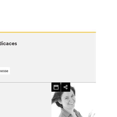
édicaces
nesse