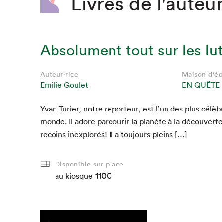
Livres de l'auteur
Absolument tout sur les lut
Auteur·rice
Maison d'éd
Emilie Goulet
EN QUÊTE
Yvan Turi­er, notre repor­teur, est l’un des plus célè
monde. Il adore par­courir la planète à la décou­ver
recoins inex­plorés! Il a tou­jours pleins […]
Disponible sur place
1100
au kiosque