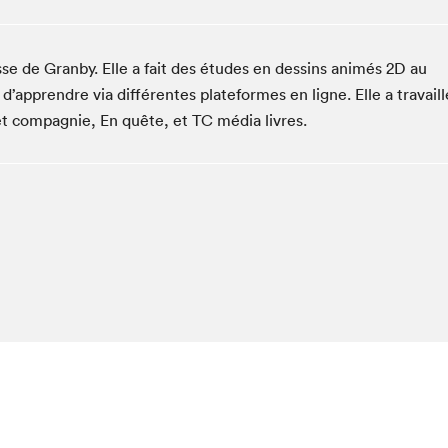
Club de lecture Braindate
Communication-Jeunesse au Salon
sse de Granby. Elle a fait des études en dessins animés 2D au
Le Salon dans ta classe
’apprendre via différentes plateformes en ligne. Elle a travaill
La Maison des libraires
t compagnie, En quête, et TC média livres.
Liseur Public
Vitrine du Festival littéraire international Metropolis
bleu
La lecture en cadeau
L'Aparté
SLM PRO