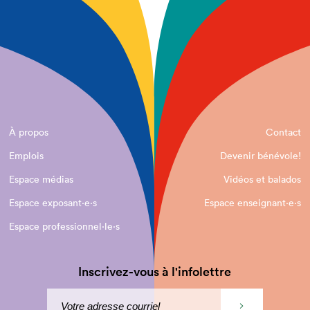
À propos
Contact
Emplois
Devenir bénévole!
Espace médias
Vidéos et balados
Espace exposant·e⋅s
Espace enseignant·e⋅s
Espace professionnel·le⋅s
Inscrivez-vous à l'infolettre