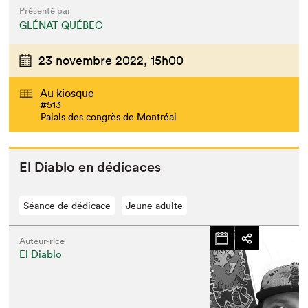
Présenté par
GLÉNAT QUÉBEC
23 novembre 2022,
15h00
Au kiosque
#513
Palais des congrès de Montréal
El Dia­blo en dédicaces
Séance de dédicace
Jeune adulte
Auteur·rice
El Diablo