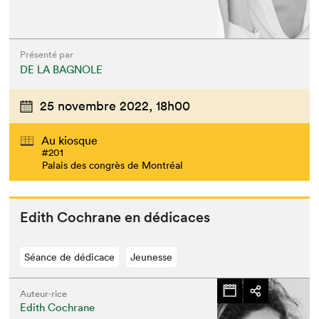
Présenté par
DE LA BAGNOLE
25 novembre 2022,
18h00
Au kiosque
#201
Palais des congrès de Montréal
Edith Cochrane en dédicaces
Séance de dédicace
Jeunesse
Auteur·rice
Edith Cochrane