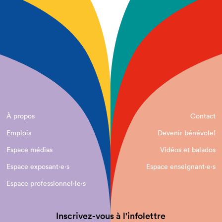
À propos
Contact
Emplois
Devenir bénévole!
Espace médias
Vidéos et balados
Espace exposant·e⋅s
Espace enseignant·e⋅s
Espace professionnel·le⋅s
Inscrivez-vous à l'infolettre