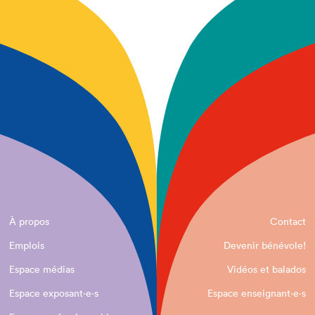
À propos
Contact
Emplois
Devenir bénévole!
Espace médias
Vidéos et balados
Espace exposant·e⋅s
Espace enseignant·e⋅s