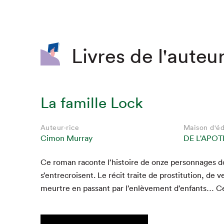
SLM 2020
SLM 2019
SLM 2018
Livres de l'auteur
La famille Lock
Auteur·rice
Maison d'éd
Cimon Murray
DE L'APO
Ce roman racon­te l’histoire de onze per­son­nages do
Que cherc
s’entrecroisent. Le réc­it traite de pros­ti­tu­tion, de
meurtre en pas­sant par l’enlèvement d’enfants… C