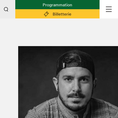
Programmation
Billetterie
Liens pratiques
Plan du Salon
Planifier sa visite (prix d'entrée,
horaire, info pratiques)
Billetterie: achetez vos billets!
FAQ visiteur·euse·s
Espace professionnel·le·s
Espace enseignant·e·s
Espace médias
Devenir bénévole
Espace exposant·e·s