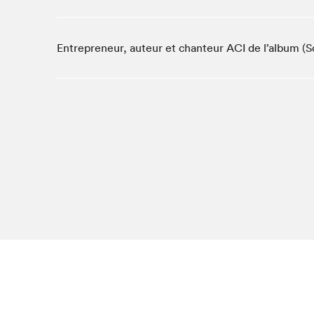
Studio Radio-Canada
Matinées scolaires
Entrepreneur, auteur et chanteur ACI de l’album (So
Les matins Petits bonheurs (0-5 ans)
Espace Lis-moi MTL (12-18 ans)
Le grand jeu de lecture à voix haute du Salon
Espace Montréal-Nord
Tapis rouge des écrivain·e·s
Zone Manga
La Grande tournée de Bologne (Coin de survie des
illustrateur·rice·s)
Espace jeunesse Desjardins
Archives
SLM 2021