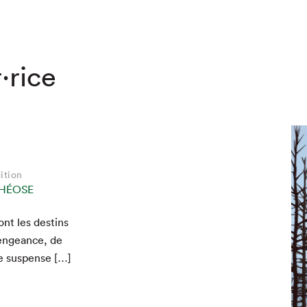
·rice
ition
THÉOSE
nt les des­tins
hez-vous?
 vengeance, de
e suspense […]