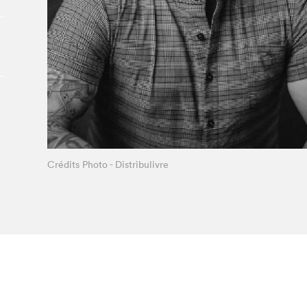
Le Salon dans la ville, espace
organisateur⋅rice
> SLM Pro
Crédits Photo - Distribulivre