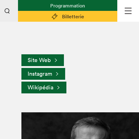
Programmation
Billetterie
Liens pratiques
Plan du Salon
Site Web
Planifier sa visite (prix d'entrée,
horaire, info pratiques)
Instagram
Billetterie: achetez vos billets!
Wikipédia
FAQ visiteur·euse·s
Espace professionnel·le·s
Espace enseignant·e·s
Espace médias
Devenir bénévole
Espace exposant·e·s