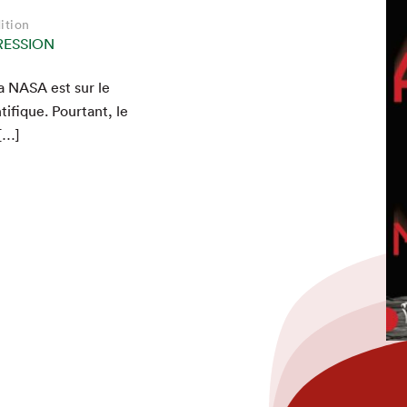
hez-vous?
ition
RESSION
la
NASA
est sur le
­tifique. Pour­tant, le
 […]