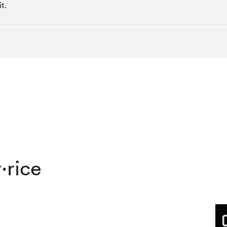
t.
·rice