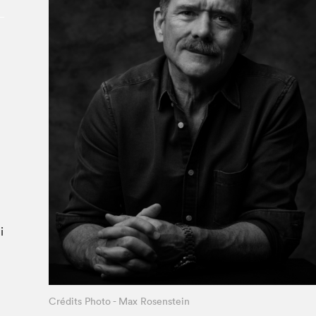
Le Salon dans la ville, espace
organisateur⋅rice
> SLM Pro
i
Crédits Photo - Max Rosenstein