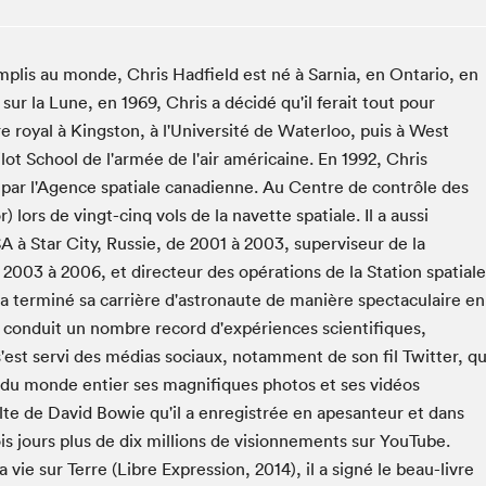
Club de lecture Braindate
Communication-Jeunesse au Salon
mplis au monde, Chris Hadfield est né à Sarnia, en Ontario, en
Le Salon dans ta classe
ur la Lune, en 1969, Chris a décidé qu'il ferait tout pour
La Maison des libraires
re royal à Kingston, à l'Université de Waterloo, puis à West
Liseur Public
ilot School de l'armée de l'air américaine. En 1992, Chris
Vitrine du Festival littéraire international Metropolis
 par l'Agence spatiale canadienne. Au Centre de contrôle des
bleu
ors de vingt-cinq vols de la navette spatiale. Il a aussi
La lecture en cadeau
 à Star City, Russie, de 2001 à 2003, superviseur de la
L'Aparté
003 à 2006, et directeur des opérations de la Station spatiale
SLM PRO
 a terminé sa carrière d'astronaute de manière spectaculaire en
 conduit un nombre record d'expériences scientifiques,
s'est servi des médias sociaux, notamment de son fil Twitter, qu
e du monde entier ses magnifiques photos et ses vidéos
lte de David Bowie qu'il a enregistrée en apesanteur et dans
rois jours plus de dix millions de visionnements sur YouTube.
 vie sur Terre (Libre Expression, 2014), il a signé le beau-livre