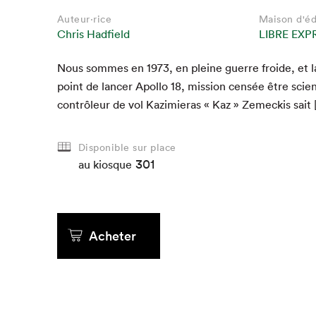
Que cherc
Auteur·rice
Maison d'éd
Chris Hadfield
LIBRE EXP
Nous sommes en
1973
, en pleine guerre froide, et 
point de lancer Apol­lo
18
, mis­sion cen­sée être sci­en
con­trôleur de vol Kaz­imieras « Kaz » Zemeck­is sait
Disponible sur place
301
au kiosque
Acheter