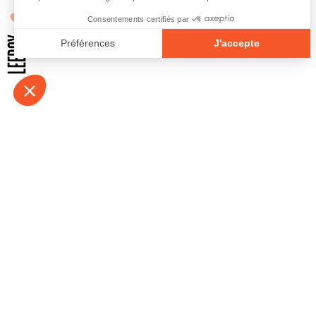
À propos
Contact
Emplois
Devenir bénévo
Espace médias
Vidéos et balad
Espace exposant·e⋅s
Espace enseign