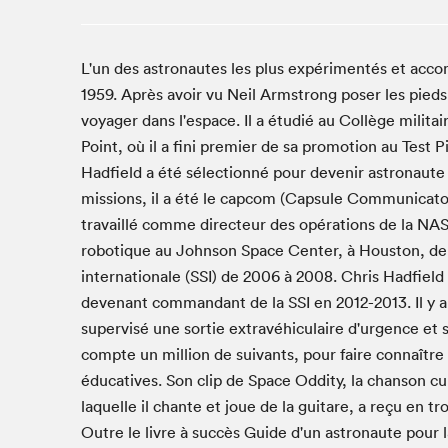
Studio Radio-Canada
Matinées scolaires
L'un des astronautes les plus expérimentés et acco
Les matins Petits bonheurs (0-5 ans)
1959. Après avoir vu Neil Armstrong poser les pieds s
Espace Lis-moi MTL (12-18 ans)
voyager dans l'espace. Il a étudié au Collège militai
Le grand jeu de lecture à voix haute du Salon
Point, où il a fini premier de sa promotion au Test P
Espace Montréal-Nord
Hadfield a été sélectionné pour devenir astronaute
missions, il a été le capcom (Capsule Communicator) l
Tapis rouge des écrivain·e·s
travaillé comme directeur des opérations de la NASA
Zone Manga
robotique au Johnson Space Center, à Houston, de 2
La Grande tournée de Bologne (Coin de survie des
internationale (SSI) de 2006 à 2008. Chris Hadfield
illustrateur·rice·s)
devenant commandant de la SSI en 2012-2013. Il y a
Espace jeunesse Desjardins
supervisé une sortie extravéhiculaire d'urgence et 
compte un million de suivants, pour faire connaîtr
éducatives. Son clip de Space Oddity, la chanson cu
Archives
laquelle il chante et joue de la guitare, a reçu en t
Outre le livre à succès Guide d'un astronaute pour la
SLM 2021