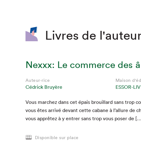
SLM 2020
SLM 2019
SLM 2018
Livres de l'auteur
Nexxx: Le commerce des 
Auteur·rice
Maison d'éd
Cédrick Bruyère
ESSOR-LIV
Vous marchez dans cet épais brouil­lard sans trop c
Que cherc
vous êtes arrivé devant cette cabane à l’allure de ch
vous apprêtez à y entr­er sans trop vous pos­er de […
Disponible sur place