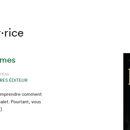
·rice
âmes
ition
RES ÉDITEUR
om­pren­dre com­ment
hez-vous?
alet. Pour­tant, vous
]