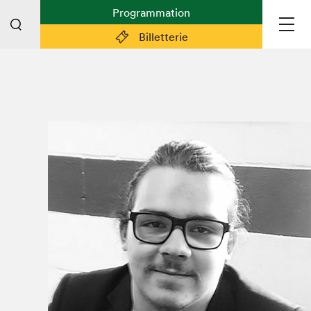
Programmation
Billetterie
Liens pratiques
Plan du Salon
Planifier sa visite (prix d'entrée,
horaire, info pratiques)
Billetterie: achetez vos billets!
FAQ visiteur·euse·s
Espace professionnel·le·s
Espace enseignant·e·s
Espace médias
Devenir bénévole
Espace exposant·e·s