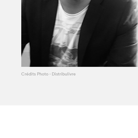
Le Salon dans la ville, espace
organisateur⋅rice
> SLM Pro
Crédits Photo - Distribulivre