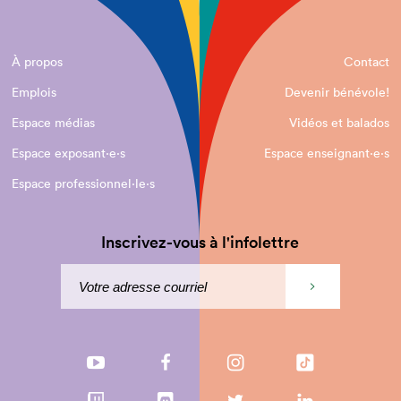
À propos
Contact
Emplois
Devenir bénévole!
Espace médias
Vidéos et balados
Espace exposant·e⋅s
Espace enseignant·e⋅s
Espace professionnel·le⋅s
Inscrivez-vous à l'infolettre