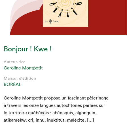
Bonjour ! Kwe !
Auteur·rice
Caroline Montpetit
Maison d'édition
BORÉAL
Car­o­line Mont­petit pro­pose un fasci­nant pèleri­nage
à tra­vers les onze langues autochtones par­lées sur
le ter­ri­toire québé­cois : abé­naquis, algo­nquin,
atikamekw, cri, innu, inuk­ti­tut, malécite, […]