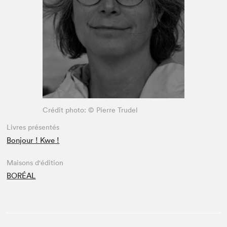
Espace enseignant·e·s
Espace pro
Crédit photo: © Pierre Trudel
Livres présentés
Bonjour ! Kwe !
Maisons d'édition
BORÉAL