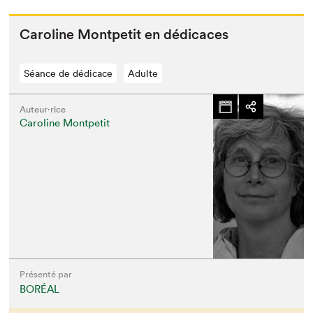
Car­o­line Mont­petit en dédicaces
Séance de dédicace
Adulte
Auteur·rice
Caroline Montpetit
Présenté par
BORÉAL