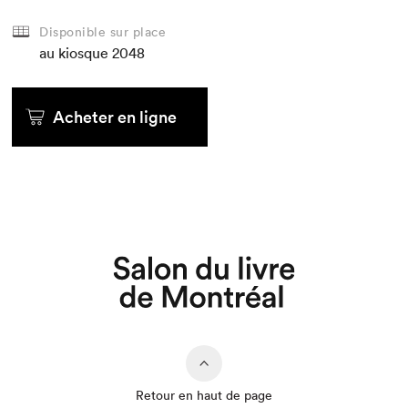
Disponible sur place
au kiosque
2048
Acheter en ligne
Que cherchez-vous?
Retour en haut de page