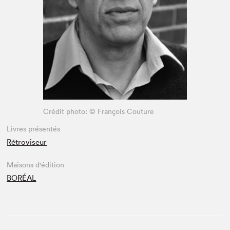
Espace enseignant·e·s
Espace pro
Crédit photo: © François Couture
Livres présentés
Rétroviseur
Maisons d'édition
BORÉAL