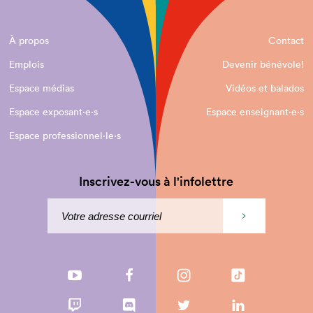
À propos
Contact
Emplois
Devenir bénévole!
Espace médias
Vidéos et balados
Espace exposant·e⋅s
Espace enseignant·e⋅s
Espace professionnel·le⋅s
Inscrivez-vous à l'infolettre