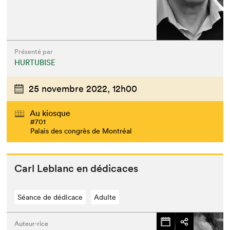
Présenté par
HURTUBISE
25 novembre 2022,
12h00
Au kiosque
#701
Palais des congrès de Montréal
Carl Leblanc en dédicaces
Séance de dédicace
Adulte
Auteur·rice