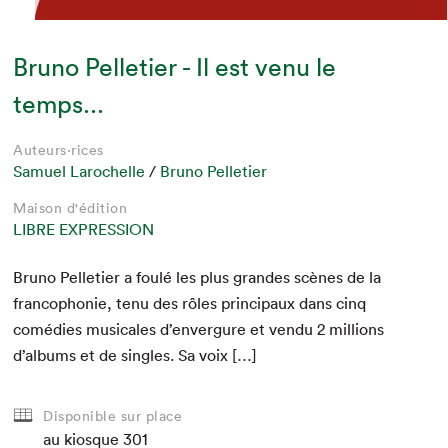
Bruno Pelletier - Il est venu le
temps...
Auteurs·rices
Samuel Larochelle
/
Bruno Pelletier
Maison d'édition
LIBRE EXPRESSION
Bruno Pel­leti­er a foulé les plus grandes scènes de la
fran­coph­o­nie, tenu des rôles prin­ci­paux dans cinq
comédies musi­cales d’envergure et ven­du
2
mil­lions
d’albums et de sin­gles. Sa voix […]
Disponible sur place
au kiosque
301