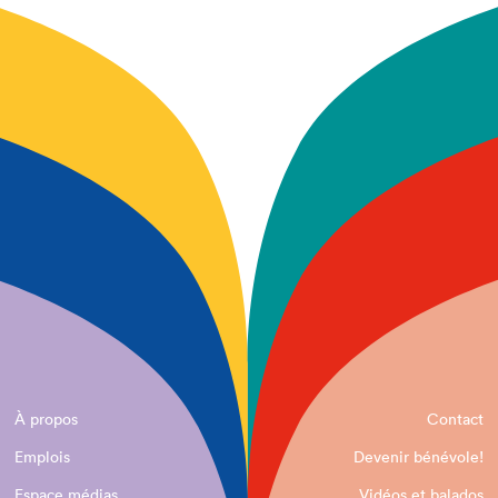
À propos
Contact
Emplois
Devenir bénévole!
Espace médias
Vidéos et balados