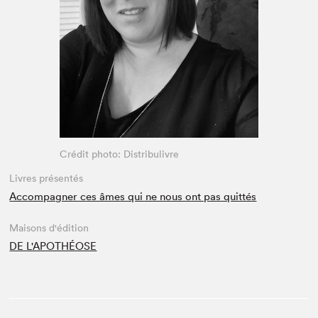
Espace enseignant·e·s
Espace pro
Crédit photo: Distribulivre
Livres présentés
Accompagner ces âmes qui ne nous ont pas quittés
Maisons d'édition
DE L'APOTHÉOSE