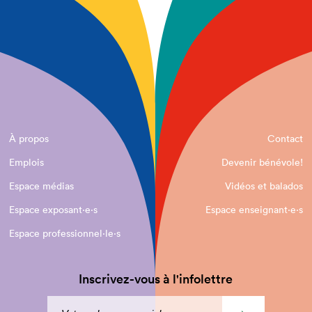
À propos
Contact
Emplois
Devenir bénévole!
Espace médias
Vidéos et balados
Espace exposant·e⋅s
Espace enseignant·e⋅s
Espace professionnel·le⋅s
Inscrivez-vous à l'infolettre