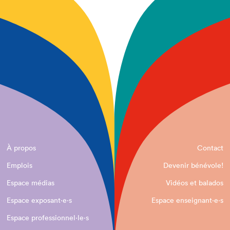
À propos
Contact
Emplois
Devenir bénévole!
Espace médias
Vidéos et balados
Espace exposant·e⋅s
Espace enseignant·e⋅s
Espace professionnel·le⋅s