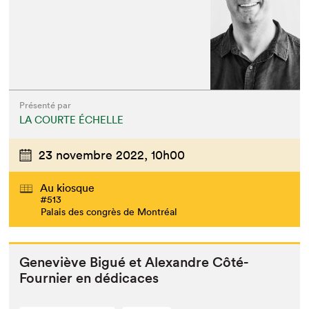
Présenté par
LA COURTE ÉCHELLE
23 novembre 2022,
10h00
Au kiosque
#513
Palais des congrès de Montréal
Geneviève Bigué et Alexan­dre Côté-
Fournier en dédicaces