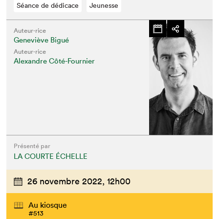
Séance de dédicace
Jeunesse
Auteur·rice
Geneviève Bigué
Auteur·rice
Alexandre Côté-Fournier
Présenté par
LA COURTE ÉCHELLE
26 novembre 2022,
12h00
Au kiosque
#513