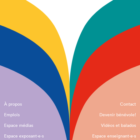
À propos
Contact
Emplois
Devenir bénévole!
Espace médias
Vidéos et balados
Espace exposant·e⋅s
Espace enseignant·e⋅s