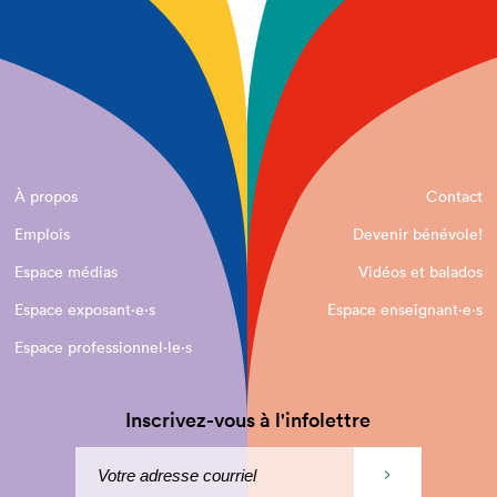
À propos
Contact
Emplois
Devenir bénévole!
Espace médias
Vidéos et balados
Espace exposant·e⋅s
Espace enseignant·e⋅s
Espace professionnel·le⋅s
Inscrivez-vous à l'infolettre