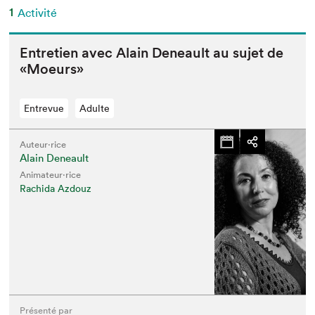
1
Activité
Entre­tien avec Alain Deneault au sujet de
«Moeurs»
Entrevue
Adulte
Auteur·rice
Alain Deneault
Animateur⋅rice
Rachida Azdouz
Présenté par