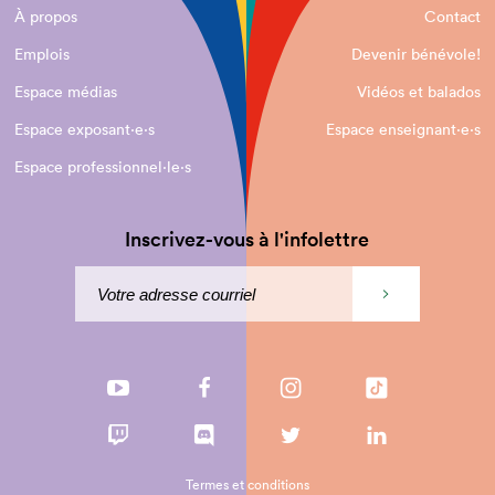
À propos
Contact
Emplois
Devenir bénévole!
Espace médias
Vidéos et balados
Espace exposant·e⋅s
Espace enseignant·e⋅s
Espace professionnel·le⋅s
Inscrivez-vous à l'infolettre
Termes et conditions