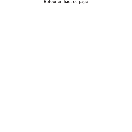
Que cherchez-vous?
Retour en haut de page