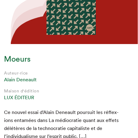
Moeurs
Auteur·rice
Alain Deneault
Maison d'édition
LUX ÉDITEUR
Ce nou­v­el essai d’Alain Deneault pour­suit les réflex­
ions entamées dans La médiocratie quant aux effets
délétères de la tech­nocratie cap­i­tal­iste et de
l’individualisme sur l’esprit public. […]