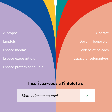
À propos
Contact
Emplois
Devenir bénévole!
Espace médias
Vidéos et balados
Espace exposant·e⋅s
Espace enseignant·e⋅s
Espace professionnel·le⋅s
Inscrivez-vous à l'infolettre