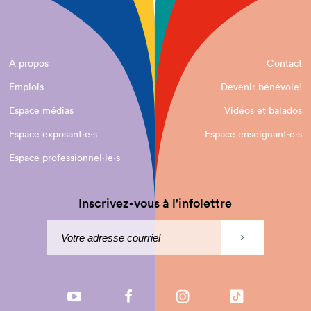
À propos
Contact
Emplois
Devenir bénévole!
Espace médias
Vidéos et balados
Espace exposant·e⋅s
Espace enseignant·e⋅s
Espace professionnel·le⋅s
Inscrivez-vous à l'infolettre