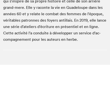
qui s’in­spire de sa pro­pre his­toire et celle de son arrière
grand-mere. Elle y racon­te la vie en Guade­loupe dans les
années
60
et y relate le com­bat des femmes de l’époque,
véri­ta­bles patronnes des foy­ers antil­lais. En
2019
, elle lance
une série d’ate­liers d’écri­t­ure en présen­tiel et en ligne.
Cette activ­ité l’a con­duite à dévelop­per un ser­vice d’ac­
com­pa­g­ne­ment pour les auteurs en herbe.