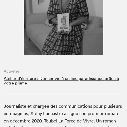
Espace enseignant·e·s
Espace pro
Activités
Atelier d'écriture : Donner vie à un lieu paradisiaque grâce à
votre plume
Jour­nal­iste et chargée des com­mu­ni­ca­tions pour plusieurs
com­pag­nies, Sté­cy Lan­cas­tre a signé son pre­mier roman
en décem­bre
2020
. Toubel La Force de Vivre. Un roman