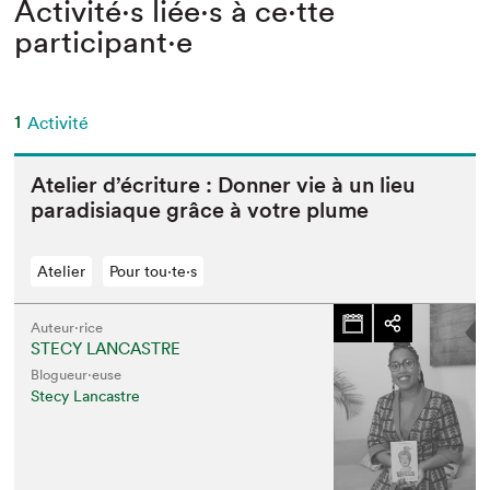
Activité⋅s liée⋅s à ce⋅tte
participant⋅e
1
Activité
Ate­lier d’écri­t­ure : Don­ner vie à un lieu
par­a­disi­aque grâce à votre plume
Atelier
Pour tou⋅te⋅s
Auteur·rice
STECY LANCASTRE
Blogueur·euse
Stecy Lancastre