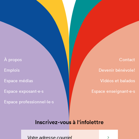
À propos
Contact
Emplois
Devenir bénévole!
Espace médias
Vidéos et balados
Espace exposant·e⋅s
Espace enseignant·e⋅s
Espace professionnel·le⋅s
Inscrivez-vous à l'infolettre