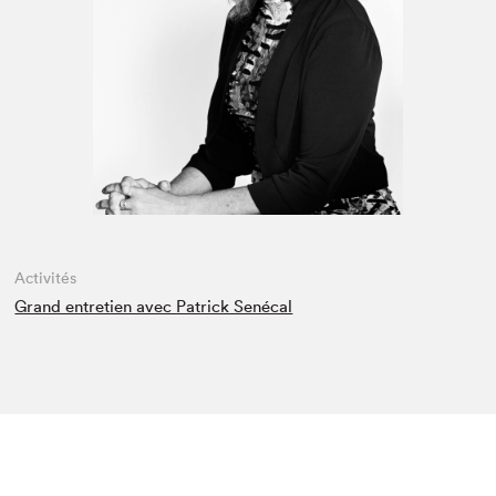
Espace enseignant·e·s
Espace pro
Activités
Grand entretien avec Patrick Senécal