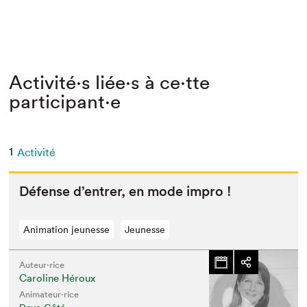
Activité⋅s liée⋅s à ce⋅tte
participant⋅e
1
Activité
Défense d’en­tr­er, en mode impro !
Animation jeunesse
Jeunesse
Auteur·rice
Caroline Héroux
Animateur⋅rice