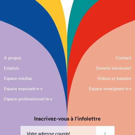
À propos
Contact
Emplois
Devenir bénévole!
Espace médias
Vidéos et balados
Espace exposant·e⋅s
Espace enseignant·e⋅s
Espace professionnel·le⋅s
Inscrivez-vous à l'infolettre