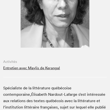
Espace enseignant·e·s
Espace pro
Activités
Entretien avec Maylis de Kerangal
Spé­cial­iste de la lit­téra­ture québé­coise
contemporaine,Élisabeth Nard­out-Lafarge s’est intéressée
aux rela­tions des textes québé­cois avec la lit­téra­ture et
l’institution lit­téraire français­es, sujet sur lequel elle pub­lié