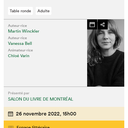
Table ronde
Adulte
Auteur·rice
Martin Winckler
Auteur·rice
Vanessa Bell
Animateur⋅rice
Chloé Varin
Présenté par
SALON DU LIVRE DE MONTRÉAL
26 novembre 2022,
15h00
Espace littéraire