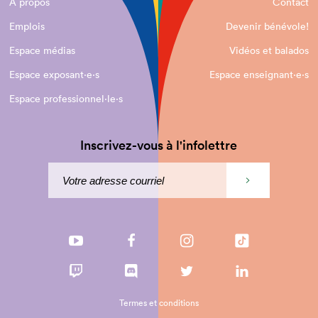
À propos
Contact
Emplois
Devenir bénévole!
Espace médias
Vidéos et balados
Espace exposant·e⋅s
Espace enseignant·e⋅s
Espace professionnel·le⋅s
Inscrivez-vous à l'infolettre
Termes et conditions