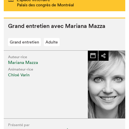
Palais des congrès de Montréal
Grand entre­tien avec Mar­i­ana Mazza
Grand entretien
Adulte
Auteur·rice
Mariana Mazza
Animateur⋅rice
Chloé Varin
Présenté par